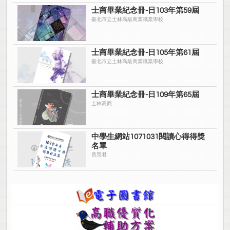
士商畢業紀念冊-日103年第59屆
臺北市立士林高級商業職業學校
士商畢業紀念冊-日105年第61屆
臺北市立士林高級商業職業學校
士商畢業紀念冊-日109年第65屆
士林高商
中學生網站1071031閱讀心得得獎
名單
曾慧君