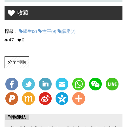
收藏
標籤：
學生(2)
性平(9)
講座(7)
47
0
分享刊物
刊物連結