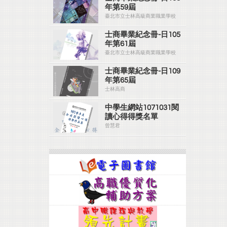
年第59屆
臺北市立士林高級商業職業學校
士商畢業紀念冊-日105
年第61屆
臺北市立士林高級商業職業學校
士商畢業紀念冊-日109
年第65屆
士林高商
中學生網站1071031閱
讀心得得獎名單
曾慧君