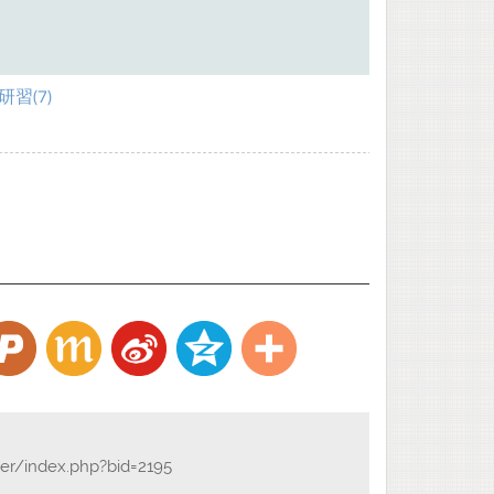
習(7)
der/index.php?bid=2195