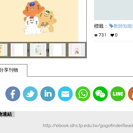
標籤：
教師知能研
731
0
分享刊物
物連結
http://ebook.slhs.tp.edu.tw/gogofinderRea