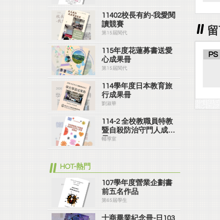
11402校長有約-我愛閱
讀競賽
留
第15屆閱代
115年度花蓮募書送愛
PS
心成果冊
第15屆閱代
114學年度日本教育旅
行成果冊
劉淑華
114-2 全校教職員特教
暨自殺防治守門人成果
冊
輔導室
HOT-熱門
107學年度營業企劃書
前五名作品
第65屆學生
士商畢業紀念冊-日103