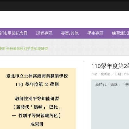
校刊/畢業紀念冊
課程專區
專案/其他
學生專區
練習測試
2學期 全校教師性別平等知能研習
110學年度第
作者：葉昕瑜 ╱ 日期：2022
新時代「媽咪」「