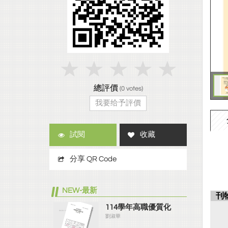
總評價
(
0
votes)
我要给予評價
試閱
收藏
分享 QR Code
NEW-最新
刊
114學年高職優質化
劉淑華