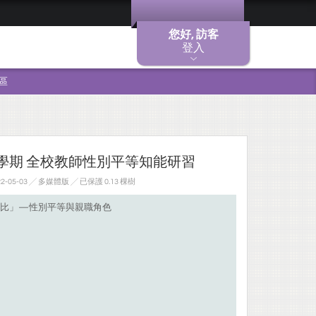
您好, 訪客
登入
區
2學期 全校教師性別平等知能研習
-05-03 ╱ 多媒體版
╱ 已保護 0.13 棵樹
爸比」—性別平等與親職角色