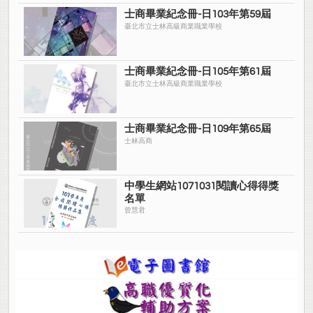
士商畢業紀念冊-日103年第59屆
臺北市立士林高級商業職業學校
士商畢業紀念冊-日105年第61屆
臺北市立士林高級商業職業學校
士商畢業紀念冊-日109年第65屆
士林高商
中學生網站1071031閱讀心得得獎
名單
曾慧君