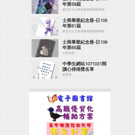
年第59屆
臺北市立士林高級商業職業學校
士商畢業紀念冊-日105
年第61屆
臺北市立士林高級商業職業學校
士商畢業紀念冊-日109
年第65屆
士林高商
中學生網站1071031閱
讀心得得獎名單
曾慧君