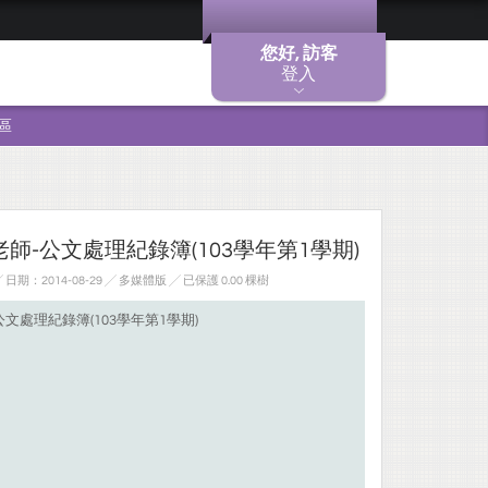
您好, 訪客
登入
區
師-公文處理紀錄簿(103學年第1學期)
期：2014-08-29 ╱ 多媒體版
╱ 已保護 0.00 棵樹
文處理紀錄簿(103學年第1學期)