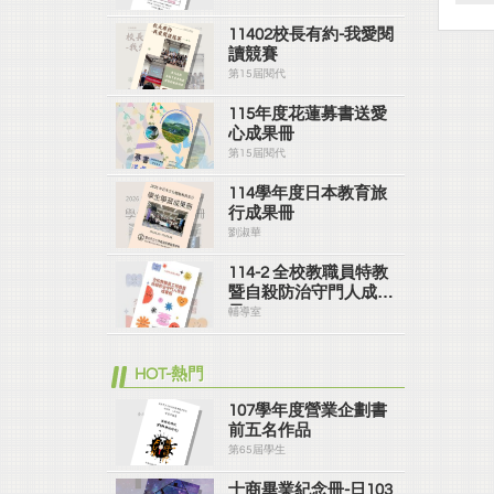
11402校長有約-我愛閱
讀競賽
第15屆閱代
115年度花蓮募書送愛
心成果冊
第15屆閱代
114學年度日本教育旅
行成果冊
劉淑華
114-2 全校教職員特教
暨自殺防治守門人成果
冊
輔導室
HOT-熱門
107學年度營業企劃書
前五名作品
第65屆學生
士商畢業紀念冊-日103