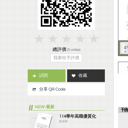
總評價
(
0
votes)
我要给予評價
試閱
收藏
分享 QR Code
NEW-最新
刊
114學年高職優質化
劉淑華