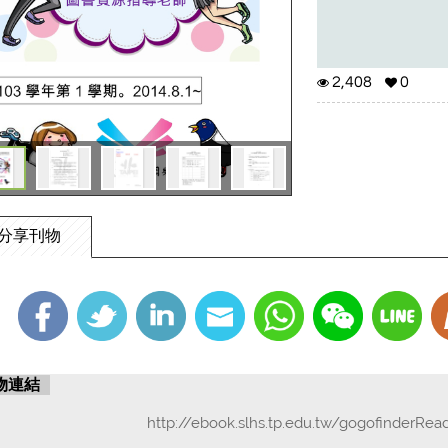
2,408
0
分享刊物
物連結
http://ebook.slhs.tp.edu.tw/gogofinderRea