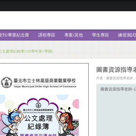
校刊/畢業紀念冊
課程專區
專案/其他
學生專區
練習測試
文處理紀錄簿(103學年第1學期)
圖書資源指導老
作者：圖書資源指導老師 ╱ 日
圖書資源指導老師-公