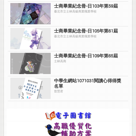
士商畢業紀念冊-日103年第59屆
臺北市立士林高級商業職業學校
士商畢業紀念冊-日105年第61屆
臺北市立士林高級商業職業學校
士商畢業紀念冊-日109年第65屆
士林高商
中學生網站1071031閱讀心得得獎
名單
曾慧君