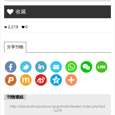
收藏
2,219
0
分享刊物
刊物連結
http://ebook.slhs.tp.edu.tw/gogofinderReader/index.php?bid
=1278