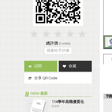
總評價
(
0
votes)
我要给予評價
試閱
收藏
分享 QR Code
NEW-最新
刊
114學年高職優質化
劉淑華