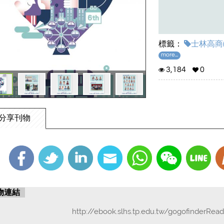
標籤：
士林高商(
more...
3,184
0
分享刊物
物連結
http://ebook.slhs.tp.edu.tw/gogofinderRea