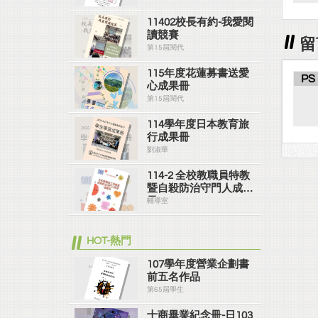
11402校長有約-我愛閱
讀競賽
留
第15屆閱代
115年度花蓮募書送愛
PS
心成果冊
第15屆閱代
114學年度日本教育旅
行成果冊
劉淑華
114-2 全校教職員特教
暨自殺防治守門人成果
冊
輔導室
HOT-熱門
107學年度營業企劃書
前五名作品
第65屆學生
士商畢業紀念冊-日103