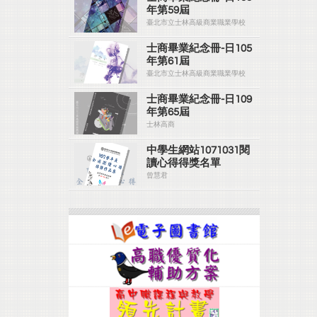
年第59屆
臺北市立士林高級商業職業學校
士商畢業紀念冊-日105
年第61屆
臺北市立士林高級商業職業學校
士商畢業紀念冊-日109
年第65屆
士林高商
中學生網站1071031閱
讀心得得獎名單
曾慧君