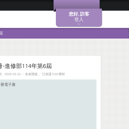
您好, 訪客
登入
區
-進修部114年第6屆
2025-05-22 ╱ 多媒體版
╱ 已保護 0.00 棵樹
畢冊電子書