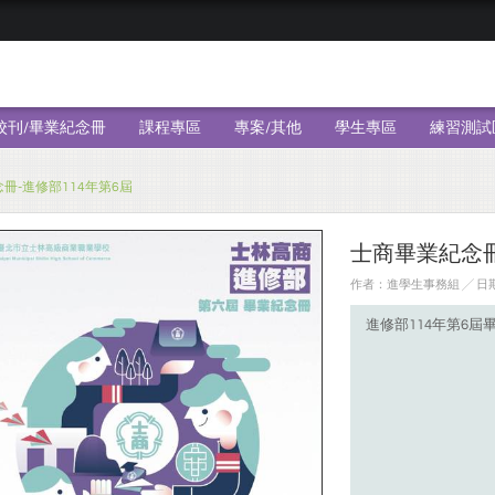
校刊/畢業紀念冊
課程專區
專案/其他
學生專區
練習測試
冊-進修部114年第6屆
士商畢業紀念冊
作者：進學生事務組 ╱ 日期：
進修部114年第6屆