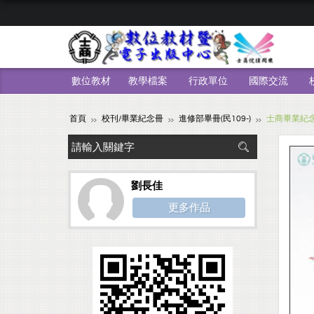
數位教材
教學檔案
行政單位
國際交流
首頁
校刊/畢業紀念冊
進修部畢冊(民109-)
士商畢業紀念
劉長佳
更多作品