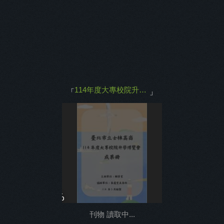
主打商品
返回
114年度大專校院升學博覽會成果冊
「
」
0%
刊物 讀取中...