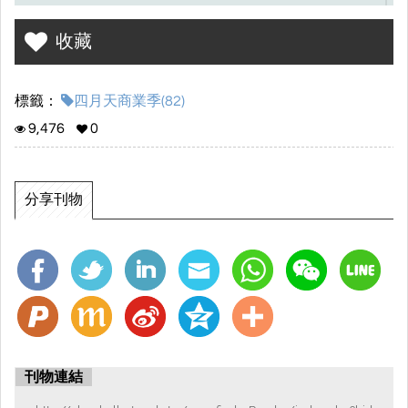
提供滿滿的消費者剩餘 。期盼能與顧客共享歡樂的購物與用餐時
光，讓我們一起揪「糰」解「謎」。
收藏
標籤：
四月天商業季(82)
9,476
0
分享刊物
刊物連結