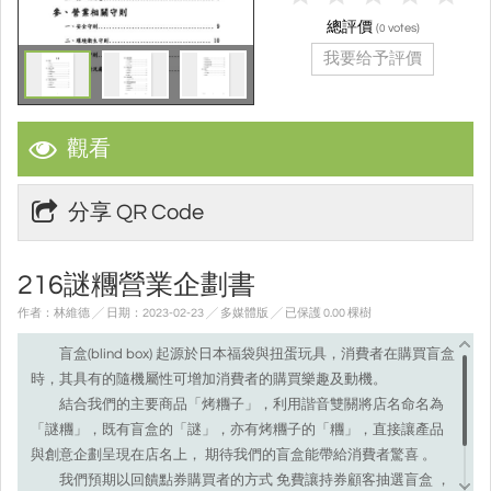
總評價
(
votes)
0
我要给予評價
觀看
分享 QR Code
216謎糰營業企劃書
作者：林維德 ╱ 日期：2023-02-23 ╱ 多媒體版
╱ 已保護 0.00 棵樹
盲盒(blind box) 起源於日本福袋與扭蛋玩具，消費者在購買盲盒
時，其具有的隨機屬性可增加消費者的購買樂趣及動機。
結合我們的主要商品「烤糰子」，利用諧音雙關將店名命名為
「謎糰」，既有盲盒的「謎」，亦有烤糰子的「糰」，直接讓產品
與創意企劃呈現在店名上， 期待我們的盲盒能帶給消費者驚喜 。
我們預期以回饋點券購買者的方式 免費讓持券顧客抽選盲盒 ，