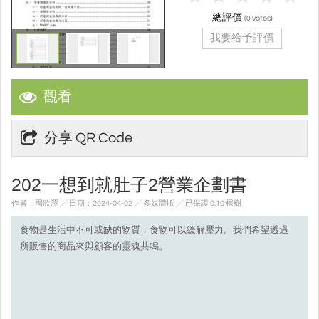
總評價
(
votes)
0
我要给予評價
觀看
分享 QR Code
202一想到就肚子2營業企劃書
作者：周欣澤 ╱ 日期：2024-04-02 ╱ 多媒體版
╱ 已保護 0.10 棵樹
食物是生活中不可或缺的物質，食物可以緩解壓力。我們希望透過
所販售的商品來與顧客的靈魂共鳴。