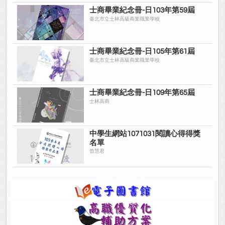
士商畢業紀念冊-日103年第59屆
臺北市立士林高級商業職業學校
士商畢業紀念冊-日105年第61屆
臺北市立士林高級商業職業學校
士商畢業紀念冊-日109年第65屆
士林高商
中學生網站1071031閱讀心得得獎
名單
曾慧君