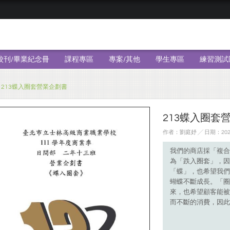
校刊/畢業紀念冊
課程專區
專案/其他
學生專區
練習測試
213蝶入圈套營業企劃書
213蝶入圈套
作者：劉庭妤 ╱ 日期：2023
我們的商店採「複合
為「跌入圈套」，因
「蝶」，也希望我們
蝴蝶不斷成長。「圈
來，也希望顧客能被
而不斷的消費，因此