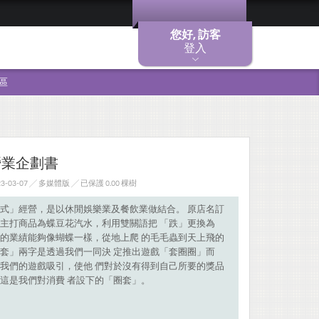
您好, 訪客
登入
區
營業企劃書
-03-07 ╱ 多媒體版
╱ 已保護 0.00 棵樹
式」經營，是以休閒娛樂業及餐飲業做結合。 原店名訂
主打商品為蝶豆花汽水，利用雙關語把 「跌」更換為
的業績能夠像蝴蝶一樣，從地上爬 的毛毛蟲到天上飛的
套」兩字是透過我們一同決 定推出遊戲「套圈圈」而
我們的遊戲吸引，使他 們對於沒有得到自己所要的獎品
這是我們對消費 者設下的「圈套」。