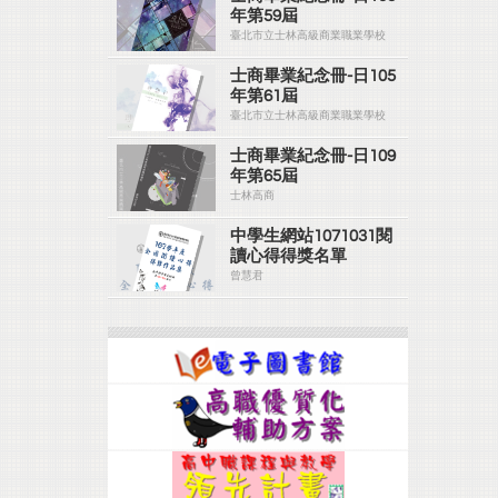
年第59屆
臺北市立士林高級商業職業學校
士商畢業紀念冊-日105
年第61屆
臺北市立士林高級商業職業學校
士商畢業紀念冊-日109
年第65屆
士林高商
中學生網站1071031閱
讀心得得獎名單
曾慧君