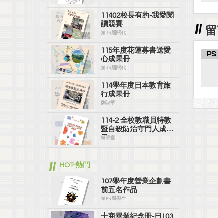
11402校長有約-我愛閱
讀競賽
留
第15屆閱代
115年度花蓮募書送愛
PS
心成果冊
第15屆閱代
114學年度日本教育旅
行成果冊
劉淑華
114-2 全校教職員特教
暨自殺防治守門人成果
冊
輔導室
HOT-熱門
107學年度營業企劃書
前五名作品
第65屆學生
士商畢業紀念冊-日103