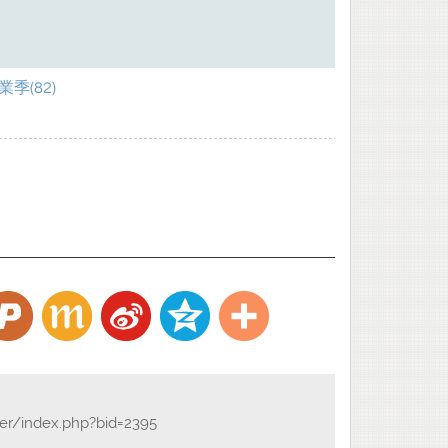
季(82)
der/index.php?bid=2395