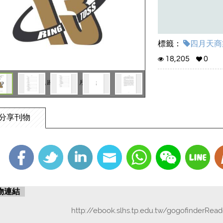
標籤：
四月天商業
18,205
0
分享刊物
物連結
http://ebook.slhs.tp.edu.tw/gogofinderRea