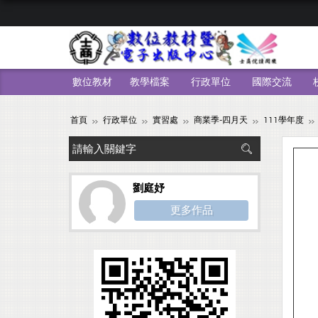
數位教材
教學檔案
行政單位
國際交流
首頁
行政單位
實習處
商業季-四月天
111學年度
劉庭妤
更多作品