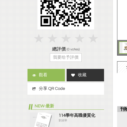
總評價
(
0
votes)
我要给予評價
觀看
收藏
分享 QR Code
NEW-最新
刊
114學年高職優質化
劉淑華