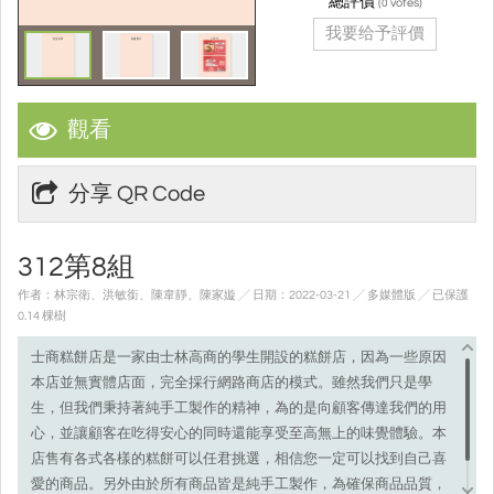
總評價
(
votes)
0
我要给予評價
觀看
分享 QR Code
312第8組
作者：林宗衛、洪敏銜、陳韋靜、陳家嫙 ╱ 日期：2022-03-21 ╱ 多媒體版
╱ 已保護
0.14 棵樹
士商糕餅店是一家由士林高商的學生開設的糕餅店，因為一些原因
本店並無實體店面，完全採行網路商店的模式。雖然我們只是學
生，但我們秉持著純手工製作的精神，為的是向顧客傳達我們的用
心，並讓顧客在吃得安心的同時還能享受至高無上的味覺體驗。本
店售有各式各樣的糕餅可以任君挑選，相信您一定可以找到自己喜
愛的商品。另外由於所有商品皆是純手工製作，為確保商品品質，