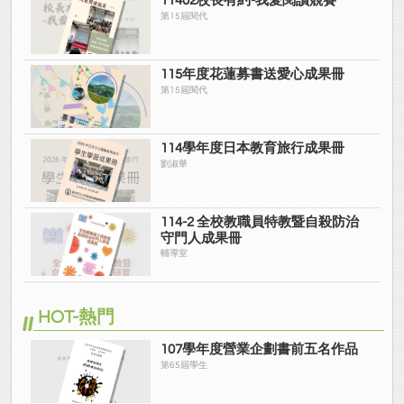
11402校長有約-我愛閱讀競賽
第15屆閱代
115年度花蓮募書送愛心成果冊
第15屆閱代
114學年度日本教育旅行成果冊
劉淑華
114-2 全校教職員特教暨自殺防治
守門人成果冊
輔導室
HOT-熱門
107學年度營業企劃書前五名作品
第65屆學生