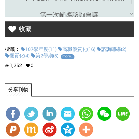
第一次輔導諮詢會議
收藏
時間：
108年5月1日(星期三)13:00-15:00
地點：本校行政大樓
3樓國際交流中心
標籤：
107學年度(11)
高職優質化(16)
諮詢輔導(2)
輔導諮詢委員：徐昊杲博士
(龍華科技大學企管系特聘教授)、
優質化(4)
第2學期(5)
more...
新北巿立三重商工林清南校長
1,252
0
主持人：曾騰瀧校長
聯絡人：劉明亮老師
(brighttaipei@gmail.com)
分享刊物