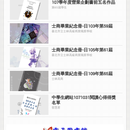
107學年度營業企劃書前五名作品
第65屆學生
士商畢業紀念冊-日103年第59屆
臺北市立士林高級商業職業學校
士商畢業紀念冊-日105年第61屆
臺北市立士林高級商業職業學校
士商畢業紀念冊-日109年第65屆
士林高商
中學生網站1071031閱讀心得得獎
名單
曾慧君