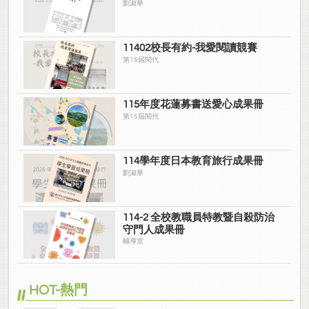
劉淑華
11402校長有約-我愛閱讀競賽
第15屆閱代
115年度花蓮募書送愛心成果冊
第15屆閱代
114學年度日本教育旅行成果冊
劉淑華
114-2 全校教職員特教暨自殺防治
守門人成果冊
輔導室
HOT-熱門