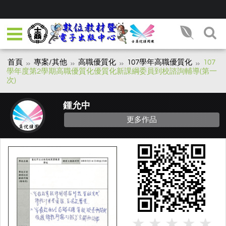
首頁
專案/其他
高職優質化
107學年高職優質化
107
學年度第2學期高職優質化優質化新課綱委員到校諮詢輔導(第一
次)
鍾允中
更多作品