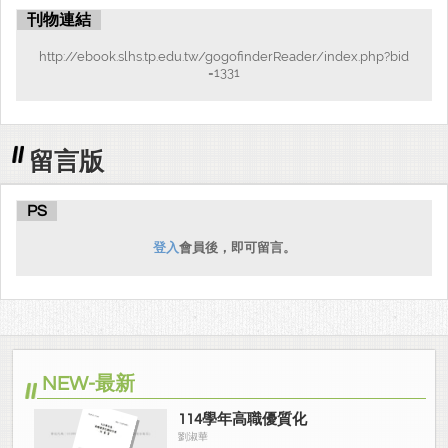
六、多元適性與學生畢業進路
··· 15
刊物連結
(
一
)
日間部學生取得技能證照
··· 15
http://ebook.slhs.tp.edu.tw/gogofinderReader/index.php?bid
=1331
(
二
)
專題製作與創新研發
··· 16
(
三
)
日間部學生參加全國技藝（能）競賽表現
··· 16
留言版
(
四
)
日間部學生參加縣市級競賽表現
··· 19
(
五
)
產學鏈結
··· 21
PS
(
六
)
社團與活動
··· 23
登入
會員後，即可留言。
(
七
)
國際教育
··· 24
(
八
)
學習輔導
··· 25
(
九
)
日間部學生畢業進路
··· 26
NEW-最新
七、學校地理位置、低收入戶比率與教育投資率
··· 28
114學年高職優質化
八、招生與就近入學
··· 29
劉淑華