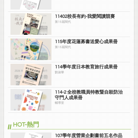
貳、學校發展目標
··· 31
11402校長有約-我愛閱讀競賽
一、前言
··· 31
第15屆閱代
二、未來環境預測
··· 31
115年度花蓮募書送愛心成果冊
三、課程規劃
··· 31
第15屆閱代
四、學校願景與目標
··· 32
114學年度日本教育旅行成果冊
參、現況分析與診斷
··· 35
劉淑華
肆、規劃辦理子計畫
··· 37
114-2 全校教職員特教暨自殺防治
陸、子計畫內容與經費
··· 42
守門人成果冊
輔導室
子計畫編號：
107-1(A1)
課程先鋒、士商領航
··· 42
子計畫編號：
107-2(A2)
英語差異化教學與多元學習
··· 55
HOT-熱門
子計畫編號：
107-3(A3)
教師先鋒、專業領航
··· 62
107學年度營業企劃書前五名作品