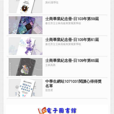
第65屆學生
子計畫編號：
107-4(B1)
認識技職教育
-
鼓勵國中生多元選擇
··· 69
子計畫編號：
107-5(B3)
全人服務學習
-
學生社團及多元學習表現發展
士商畢業紀念冊-日103年第59屆
計畫
··· 79
臺北市立士林高級商業職業學校
子計畫編號：
107-6(B4)
愛書悅讀閱樂
-
深耕閱讀成長計畫
··· 89
柒、經費概算表
··· 104
士商畢業紀念冊-日105年第61屆
臺北市立士林高級商業職業學校
一、
107
學年度概算表
··· 104
二、臺北市立士林高級商業職業學校高職優質化經費需求分析總表
···
士商畢業紀念冊-日109年第65屆
105
士林高商
三、臺北市立士林高級商業職業學校高職優質化經費經常門概算編
列總表
··· 107
中學生網站1071031閱讀心得得獎
名單
曾慧君
附錄、
學年度期中檢核及成果
106
··· 108