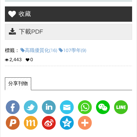
壹、學校基本資料
··· 5
收藏
一、學校評鑑概況
··· 5
下載PDF
二、學制規模
··· 6
三、學校群別、科別、班級數及學生數
··· 7
標籤：
高職優質化(16)
107學年(9)
四、師資概況
··· 8
2,443
0
(
一
)
教師資格
··· 8
(
二
)
教師專業
··· 9
分享刊物
(
三
)
教師授課負擔
··· 11
五、圖儀設備
··· 12
(
一
)
專業群科學習空間
··· 12
(
二
)
資訊及圖書資源
··· 14