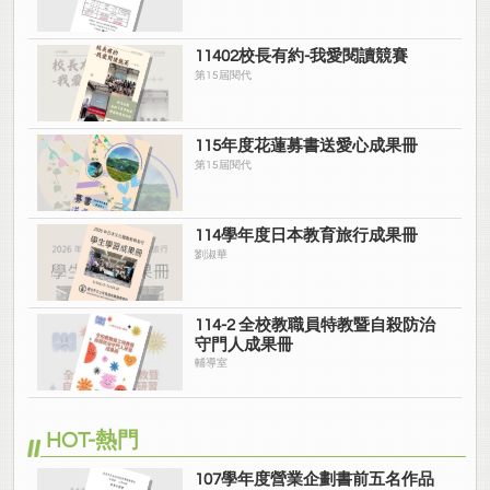
11402校長有約-我愛閱讀競賽
第15屆閱代
115年度花蓮募書送愛心成果冊
第15屆閱代
114學年度日本教育旅行成果冊
劉淑華
114-2 全校教職員特教暨自殺防治
守門人成果冊
輔導室
HOT-熱門
107學年度營業企劃書前五名作品