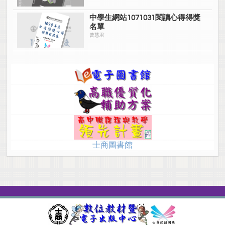
中學生網站1071031閱讀心得得獎
名單
曾慧君
士商圖書館