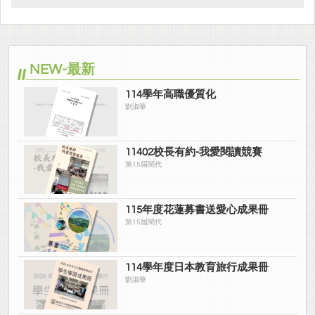
NEW-最新
114學年高職優質化
劉淑華
11402校長有約-我愛閱讀競賽
第15屆閱代
115年度花蓮募書送愛心成果冊
第15屆閱代
114學年度日本教育旅行成果冊
劉淑華