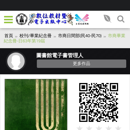
首頁
校刊/畢業紀念冊
市商日間部(民40-民70)
市商畢業
紀念冊-日63年第19屆
圖書館電子書管理人
更多作品