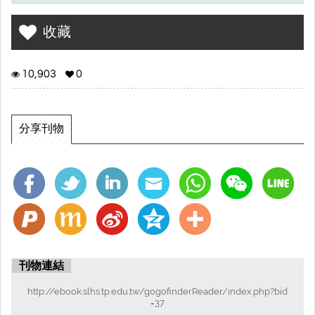
收藏
10,903
0
分享刊物
刊物連結
http://ebook.slhs.tp.edu.tw/gogofinderReader/index.php?bid
=37