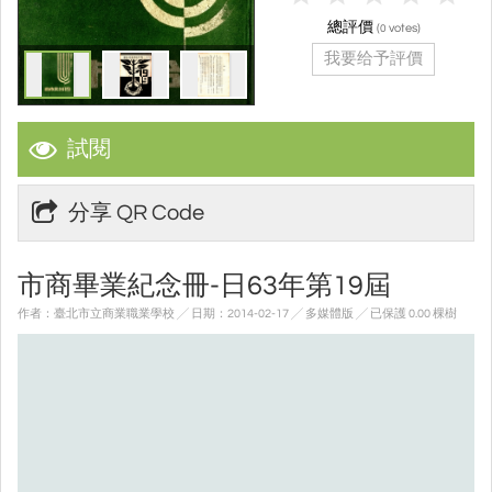
總評價
(
votes)
0
我要给予評價
試閱
分享 QR Code
市商畢業紀念冊-日63年第19屆
作者：臺北市立商業職業學校 ╱ 日期：2014-02-17 ╱ 多媒體版
╱ 已保護 0.00 棵樹