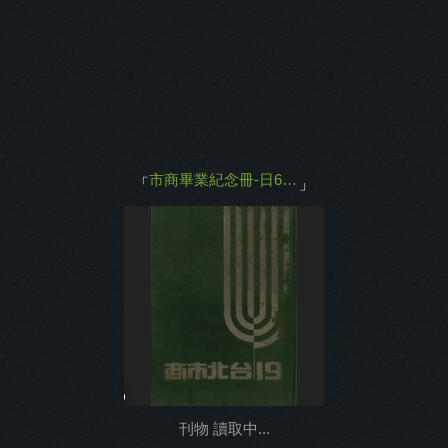
主打商品
返回
市商畢業紀念冊-日63年第19屆
「
」
0%
刊物 讀取中...