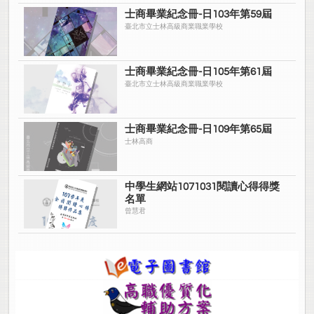
士商畢業紀念冊-日103年第59屆
臺北市立士林高級商業職業學校
士商畢業紀念冊-日105年第61屆
臺北市立士林高級商業職業學校
士商畢業紀念冊-日109年第65屆
士林高商
中學生網站1071031閱讀心得得獎
名單
曾慧君