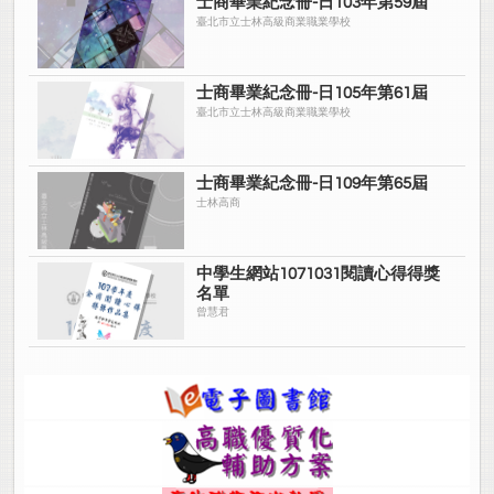
士商畢業紀念冊-日103年第59屆
臺北市立士林高級商業職業學校
士商畢業紀念冊-日105年第61屆
臺北市立士林高級商業職業學校
士商畢業紀念冊-日109年第65屆
士林高商
中學生網站1071031閱讀心得得獎
名單
曾慧君