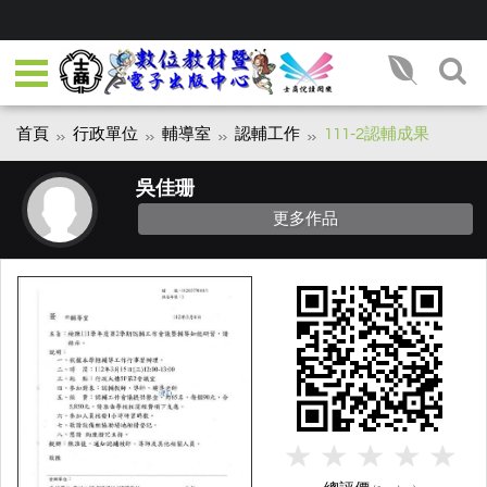
首頁
行政單位
輔導室
認輔工作
111-2認輔成果
吳佳珊
更多作品