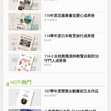
115年度花蓮募書送愛心成果冊
第15屆閱代
114學年度日本教育旅行成果冊
劉淑華
114-2 全校教職員特教暨自殺防治
守門人成果冊
輔導室
HOT-熱門
107學年度營業企劃書前五名作品
第65屆學生