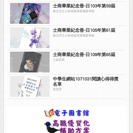
士商畢業紀念冊-日103年第59屆
臺北市立士林高級商業職業學校
士商畢業紀念冊-日105年第61屆
臺北市立士林高級商業職業學校
士商畢業紀念冊-日109年第65屆
士林高商
中學生網站1071031閱讀心得得獎
名單
曾慧君