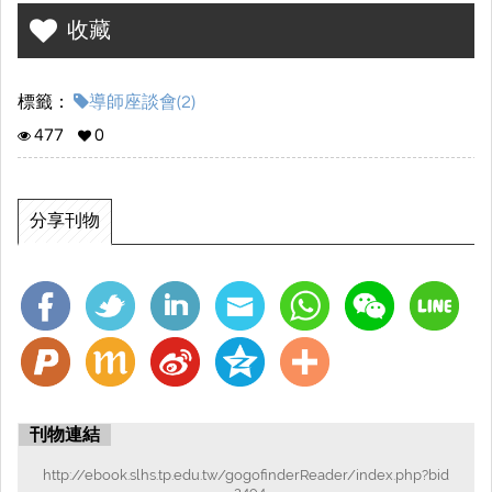
收藏
標籤：
導師座談會(2)
477
0
分享刊物
刊物連結
http://ebook.slhs.tp.edu.tw/gogofinderReader/index.php?bid