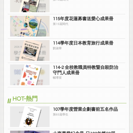
115年度花蓮募書送愛心成果冊
第15屆閱代
114學年度日本教育旅行成果冊
劉淑華
114-2 全校教職員特教暨自殺防治
守門人成果冊
輔導室
HOT-熱門
107學年度營業企劃書前五名作品
第65屆學生