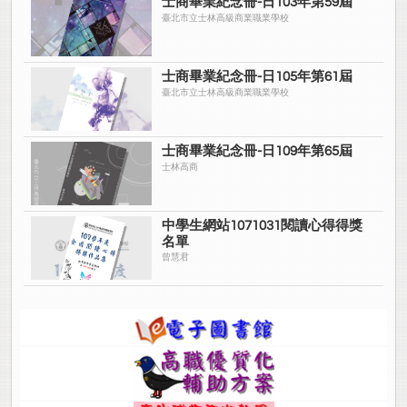
士商畢業紀念冊-日103年第59屆
臺北市立士林高級商業職業學校
士商畢業紀念冊-日105年第61屆
臺北市立士林高級商業職業學校
士商畢業紀念冊-日109年第65屆
士林高商
中學生網站1071031閱讀心得得獎
名單
曾慧君