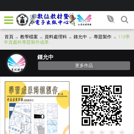
首頁
教學檔案
資料處理科
鍾允中
專題製作
113學
年資處科專題製作成果
鍾允中
更多作品