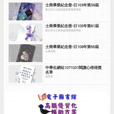
士商畢業紀念冊-日103年第59屆
臺北市立士林高級商業職業學校
士商畢業紀念冊-日105年第61屆
臺北市立士林高級商業職業學校
士商畢業紀念冊-日109年第65屆
士林高商
中學生網站1071031閱讀心得得獎
名單
曾慧君