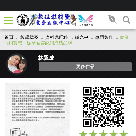
首頁
教學檔案
資料處理科
鍾允中
專題製作
商業
行銷實戰：從翠茗雲酥到成功品牌
林翼成
更多作品