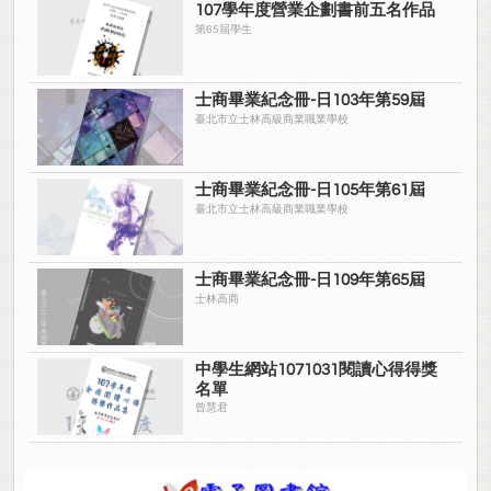
107學年度營業企劃書前五名作品
第65屆學生
士商畢業紀念冊-日103年第59屆
臺北市立士林高級商業職業學校
士商畢業紀念冊-日105年第61屆
臺北市立士林高級商業職業學校
士商畢業紀念冊-日109年第65屆
士林高商
中學生網站1071031閱讀心得得獎
名單
曾慧君