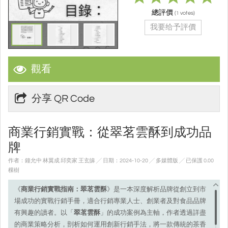
總評價
(
votes)
1
我要给予評價
觀看
分享 QR Code
商業行銷實戰：從翠茗雲酥到成功品
牌
作者：鐘允中 林翼成 邱奕家 王玄皞 ╱ 日期：2024-10-20 ╱ 多媒體版
╱ 已保護 0.00
棵樹
《
商業行銷實戰指南：翠茗雲酥
》是一本深度解析品牌從創立到市
場成功的實戰行銷手冊，適合行銷專業人士、創業者及對食品品牌
有興趣的讀者。以「
翠茗雲酥
」的成功案例為主軸，作者透過詳盡
的商業策略分析，剖析如何運用創新行銷手法，將一款傳統的茶香