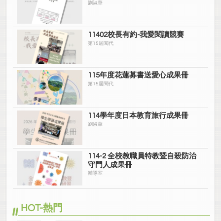
劉淑華
11402校長有約-我愛閱讀競賽
第15屆閱代
115年度花蓮募書送愛心成果冊
第15屆閱代
114學年度日本教育旅行成果冊
劉淑華
114-2 全校教職員特教暨自殺防治
守門人成果冊
輔導室
HOT-熱門