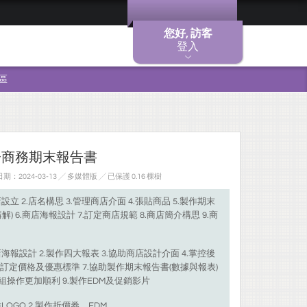
您好, 訪客
登入
區
子商務期末報告書
：2024-03-13 ╱ 多媒體版
╱ 已保護 0.16 棵樹
設立 2.店名構思 3.管理商店介面 4.張貼商品 5.製作期末
) 6.商店海報設計 7.訂定商店規範 8.商店簡介構思 9.商
海報設計 2.製作四大報表 3.協助商店設計介面 4.掌控後
6.訂定價格及優惠標準 7.協助製作期末報告書(數據與報表)
組操作更加順利 9.製作EDM及促銷影片
LOGO 2.製作折價券、EDM