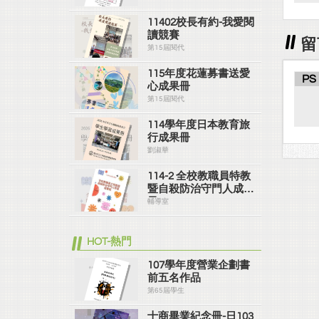
11402校長有約-我愛閱
讀競賽
留
第15屆閱代
115年度花蓮募書送愛
PS
心成果冊
第15屆閱代
114學年度日本教育旅
行成果冊
劉淑華
114-2 全校教職員特教
暨自殺防治守門人成果
冊
輔導室
HOT-熱門
107學年度營業企劃書
前五名作品
第65屆學生
士商畢業紀念冊-日103