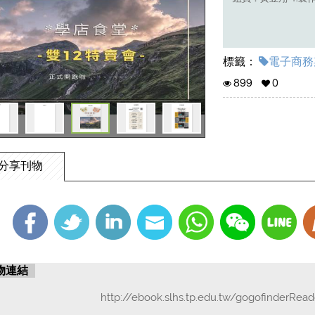
標籤：
電子商務期
899
0
分享刊物
物連結
http://ebook.slhs.tp.edu.tw/gogofinderRea