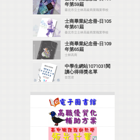
年第59屆
臺北市立士林高級商業職業學校
士商畢業紀念冊-日105
年第61屆
臺北市立士林高級商業職業學校
士商畢業紀念冊-日109
年第65屆
士林高商
中學生網站1071031閱
讀心得得獎名單
曾慧君