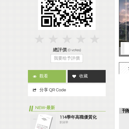
總評價
(
0
votes)
我要给予評價
觀看
收藏
分享 QR Code
NEW-最新
刊
114學年高職優質化
劉淑華