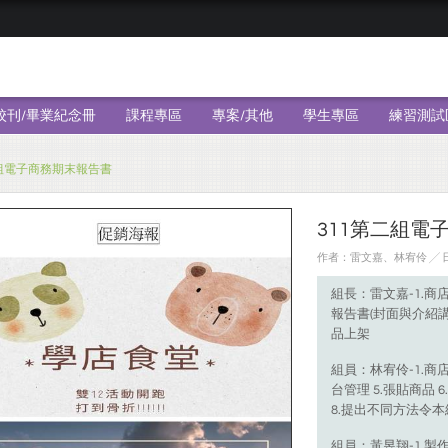
校刊/畢業紀念冊
課程專區
專案/其他
學生專區
練習測試
二組電子商務期末報告書
311第二組電
作者：雷文嘉、林宥伶 ╱ 日期
組長：雷文嘉-1.商店
報告書(封面與介紹講解
品上架
組員：林宥伶-1.商店
台管理 5.張貼商品 
8.提出不同方法令本
組員：黃昱翔-1.製作