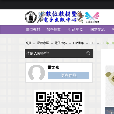
數位教材
教學檔案
行政單位
國際交流
首頁
課程專區
電子商務
112學年
311
311第
雷文嘉
更多作品