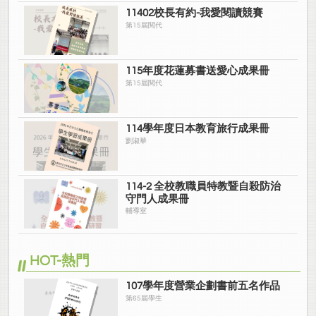
11402校長有約-我愛閱讀競賽
第15屆閱代
115年度花蓮募書送愛心成果冊
第15屆閱代
114學年度日本教育旅行成果冊
劉淑華
114-2 全校教職員特教暨自殺防治
守門人成果冊
輔導室
HOT-熱門
107學年度營業企劃書前五名作品
第65屆學生