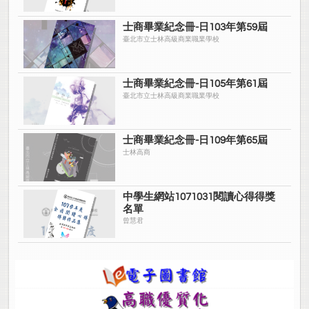
士商畢業紀念冊-日103年第59屆
臺北市立士林高級商業職業學校
士商畢業紀念冊-日105年第61屆
臺北市立士林高級商業職業學校
士商畢業紀念冊-日109年第65屆
士林高商
中學生網站1071031閱讀心得得獎
名單
曾慧君