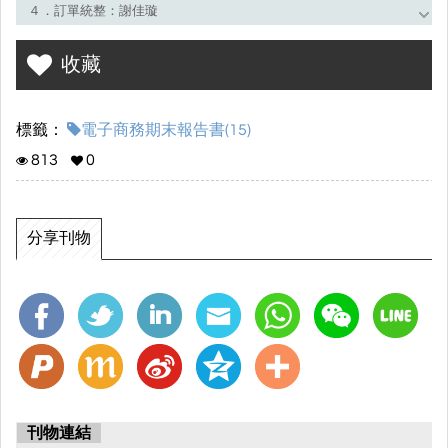
４．訂單統整：謝佳璇
５．促銷海報：徐岑羽 張羽彤
收藏
６．商店EDM：謝佳璇 潘宇璿 李秭嫻 徐岑羽 張羽彤
７．營業報表統整：謝佳璇 李秭嫻
標籤：
電子商務期末報告書(15)
813
0
分享刊物
刊物連結