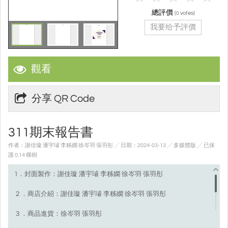
總評價
(
votes)
0
我要给予評價
觀看
分享 QR Code
311期末報告書
作者：謝佳璇 潘宇璿 李秭嫻 徐岑羽 張羽彤 ╱ 日期：2024-03-13 ╱ 多媒體版
╱ 已保
護 0.14 棵樹
1．封面製作：謝佳璇 潘宇璿 李秭嫻 徐岑羽 張羽彤
２．商店介紹：謝佳璇 潘宇璿 李秭嫻 徐岑羽 張羽彤
３．商品進貨：徐岑羽 張羽彤