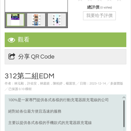
總評價
(
votes)
0
我要给予評價
觀看
分享 QR Code
312第二組EDM
作者：林泓毅，許佑安，林庭鎂，陳柏妤，楊茵筑 ╱ 日期：2023-12-14 ╱ 多媒體版
╱ 已保護 0.10 棵樹
100%是一家專門提供各式各樣的行動充電器跟充電線的公司
絕對給各位最方便且迅速的服務
主要以提供各式各樣的手機款式的充電器跟充電線