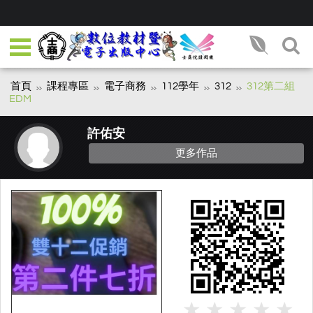
首頁
課程專區
電子商務
112學年
312
312第二組
EDM
許佑安
更多作品