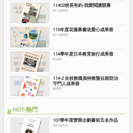
11402校長有約-我愛閱讀競賽
第15屆閱代
115年度花蓮募書送愛心成果冊
第15屆閱代
114學年度日本教育旅行成果冊
劉淑華
114-2 全校教職員特教暨自殺防治
守門人成果冊
輔導室
HOT-熱門
107學年度營業企劃書前五名作品
第65屆學生