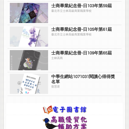
士商畢業紀念冊-日103年第59屆
臺北市立士林高級商業職業學校
士商畢業紀念冊-日105年第61屆
臺北市立士林高級商業職業學校
士商畢業紀念冊-日109年第65屆
士林高商
中學生網站1071031閱讀心得得獎
名單
曾慧君