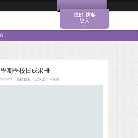
您好, 訪客
登入
區
一學期學校日成果冊
-05-03 ╱ 多媒體版
╱ 已保護 0.14 棵樹