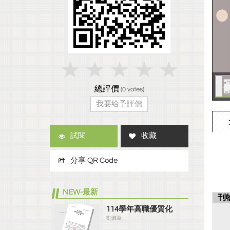
總評價
(
0
votes)
我要给予評價
試閱
收藏
分享 QR Code
NEW-最新
刊
114學年高職優質化
劉淑華