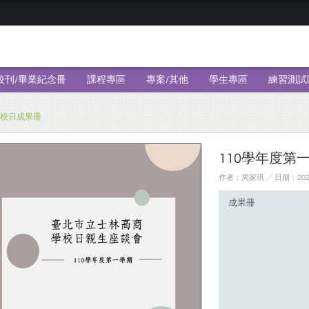
校刊/畢業紀念冊
課程專區
專案/其他
學生專區
練習測試
學校日成果冊
110學年度第
作者：周家琪 ╱ 日期：2022
成果冊