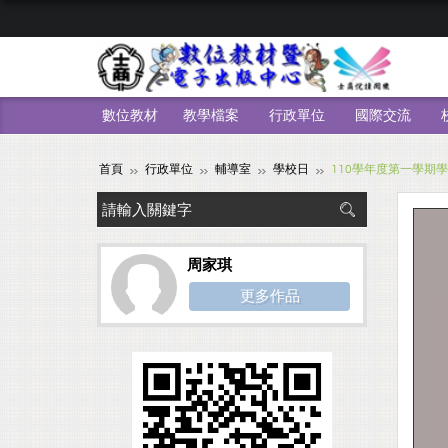
數位教材
教學檔案
行政單位
國際交流
首頁
行政單位
輔導室
學校日
110學年度第一學期
周家琪
更多作品