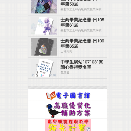
年第59屆
臺北市立士林高級商業職業學校
士商畢業紀念冊-日105
年第61屆
臺北市立士林高級商業職業學校
士商畢業紀念冊-日109
年第65屆
士林高商
中學生網站1071031閱
讀心得得獎名單
曾慧君