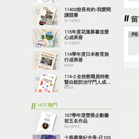
11402校長有約-我愛閱
讀競賽
留
第15屆閱代
115年度花蓮募書送愛
PS
心成果冊
第15屆閱代
114學年度日本教育旅
行成果冊
劉淑華
114-2 全校教職員特教
暨自殺防治守門人成果
冊
輔導室
HOT-熱門
107學年度營業企劃書
前五名作品
第65屆學生
士商畢業紀念冊-日103