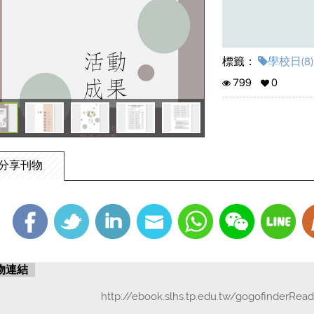
標籤：
學校日(8)
799
0
分享刊物
物連結
http://ebook.slhs.tp.edu.tw/gogofinderRea