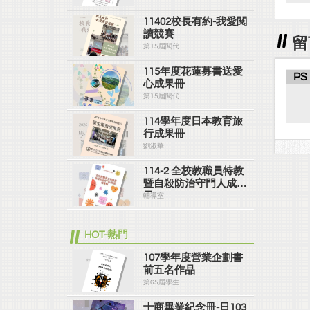
11402校長有約-我愛閱
讀競賽
留
第15屆閱代
115年度花蓮募書送愛
PS
心成果冊
第15屆閱代
114學年度日本教育旅
行成果冊
劉淑華
114-2 全校教職員特教
暨自殺防治守門人成果
冊
輔導室
HOT-熱門
107學年度營業企劃書
前五名作品
第65屆學生
士商畢業紀念冊-日103