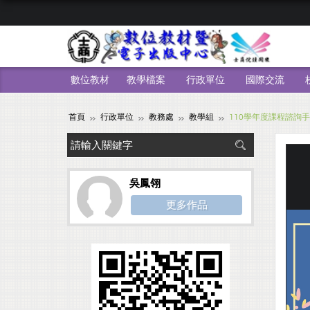
數位教材
教學檔案
行政單位
國際交流
首頁
行政單位
教務處
教學組
110學年度課程諮詢
吳鳳翎
更多作品