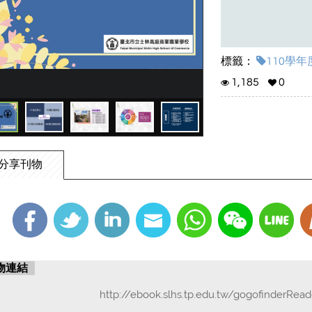
標籤：
110學年
1,185
0
分享刊物
物連結
http://ebook.slhs.tp.edu.tw/gogofinderRea