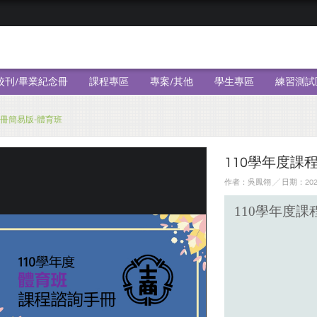
校刊/畢業紀念冊
課程專區
專案/其他
學生專區
練習測試
手冊簡易版-體育班
110學年度課
作者：吳鳳翎 ╱ 日期：2021
110
學年度課