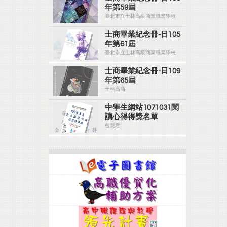
年第59屆
臺北市立士林高級商業職業學校
士商畢業紀念冊-日105
年第61屆
臺北市立士林高級商業職業學校
士商畢業紀念冊-日109
年第65屆
士林高商
中學生網站1071031閱
讀心得得獎名單
曾慧君