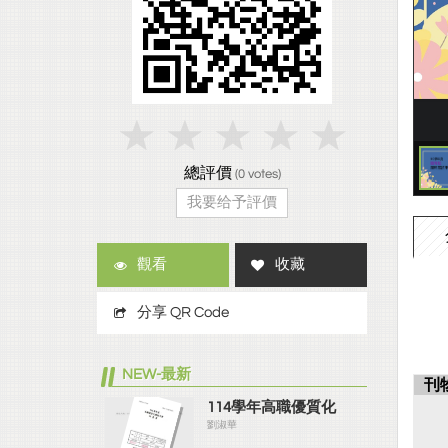
總評價
(
0
votes)
我要给予評價
觀看
收藏
分享 QR Code
NEW-最新
刊
114學年高職優質化
劉淑華