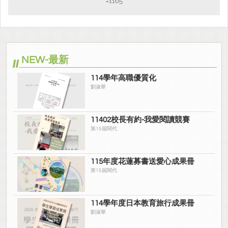
=1165
NEW-最新
114學年高職優質化
劉淑華
11402校長有約-我愛閱讀競賽
第15屆閱代
115年度花蓮募書送愛心成果冊
第15屆閱代
114學年度日本教育旅行成果冊
劉淑華