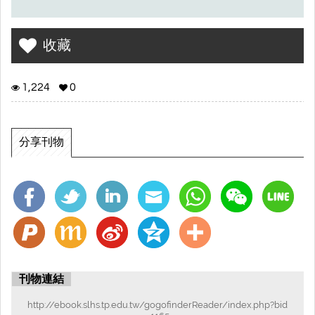
收藏
1,224
0
分享刊物
刊物連結
http://ebook.slhs.tp.edu.tw/gogofinderReader/index.php?bid