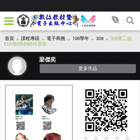
首頁
課程專區
電子商務
106學年
309
309第二組
EDM阿珠的時尚穿搭
梁傑奕
更多作品