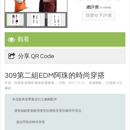
總評價
(
votes)
0
我要给予評價
觀看
分享 QR Code
309第二組EDM阿珠的時尚穿搭
作者：何律霆.梁傑奕.陳俞碩.葉家睿 ╱ 日期：2017-12-12 ╱ 多媒體版
╱ 已保護 0.00
棵樹
本店販售當季最流行之服飾配件
讓每個顧客都能用便宜的價格享受到最時尚單品
盡在阿珠的時尚穿搭