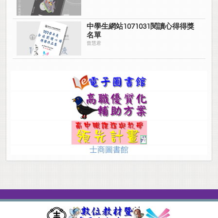
中學生網站1071031閱讀心得得獎
名單
曾慧君
士商圖書館