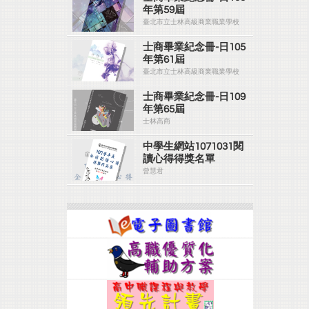
年第59屆
臺北市立士林高級商業職業學校
士商畢業紀念冊-日105
年第61屆
臺北市立士林高級商業職業學校
士商畢業紀念冊-日109
年第65屆
士林高商
中學生網站1071031閱
讀心得得獎名單
曾慧君