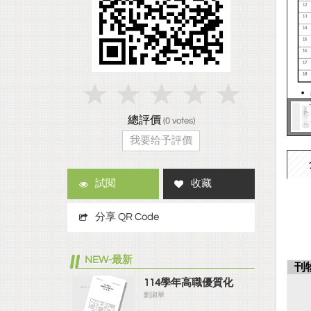
總評價
(
0
votes)
我要给予評價
試閱
收藏
分享 QR Code
NEW-最新
刊
114學年高職優質化
劉淑華