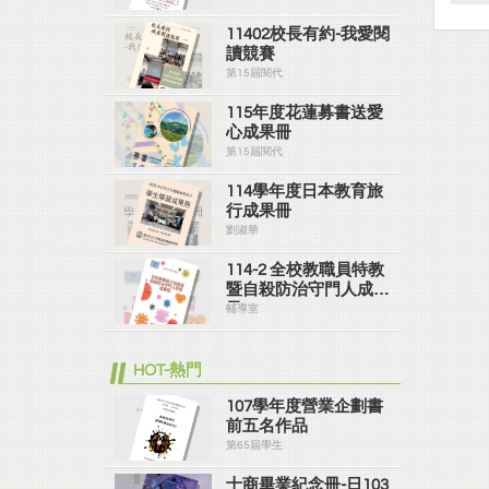
11402校長有約-我愛閱
讀競賽
第15屆閱代
115年度花蓮募書送愛
心成果冊
第15屆閱代
114學年度日本教育旅
行成果冊
劉淑華
114-2 全校教職員特教
暨自殺防治守門人成果
冊
輔導室
HOT-熱門
107學年度營業企劃書
前五名作品
第65屆學生
士商畢業紀念冊-日103