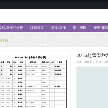
校刊/畢業紀念冊
課程專區
專案/其他
學生專區
練習測試
學習手冊
2016赴雪梨
作者：實研組 ╱ 日期：2017