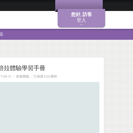
您好, 訪客
登入
區
坎培拉體驗學習手冊
-08-31 ╱ 多媒體版
╱ 已保護 0.00 棵樹