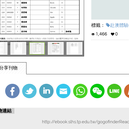
標籤：
赴澳體驗學
1,466
0
分享刊物
物連結
http://ebook.slhs.tp.edu.tw/gogofinderRea