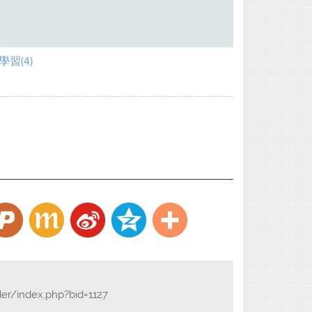
習(4)
der/index.php?bid=1127