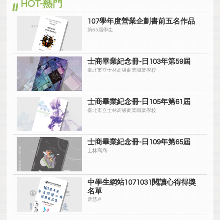
HOT-熱門
107學年度營業企劃書前五名作品
第65屆學生
士商畢業紀念冊-日103年第59屆
臺北市立士林高級商業職業學校
士商畢業紀念冊-日105年第61屆
臺北市立士林高級商業職業學校
士商畢業紀念冊-日109年第65屆
士林高商
中學生網站1071031閱讀心得得獎
名單
曾慧君