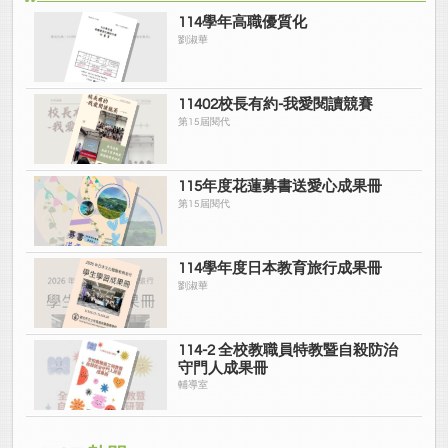
114學年高職優質化
劉淑華
11402校長有約-我愛閱讀競賽
第15屆閱代
115年度花蓮募書送愛心成果冊
第15屆閱代
114學年度日本教育旅行成果冊
劉淑華
114-2 全校教職員特教暨自殺防治
守門人成果冊
輔導室