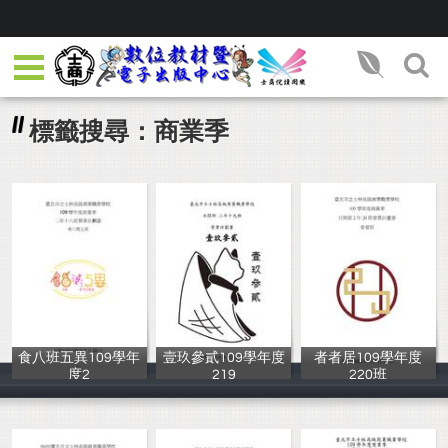
標籤搜尋：商業季
食八班五異109學年
壹玖參貳109學年度
者者居109學年度
度2
219
220班
第66屆218班學
第66屆219班學
第66屆220班學