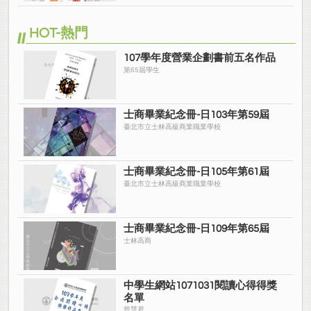
HOT-熱門
107學年度營業企劃書前五名作品
第65屆學生
士商畢業紀念冊-日103年第59屆
臺北市立士林高級商業職業學校
士商畢業紀念冊-日105年第61屆
臺北市立士林高級商業職業學校
士商畢業紀念冊-日109年第65屆
士林高商
中學生網站1071031閱讀心得得獎
名單
曾慧君