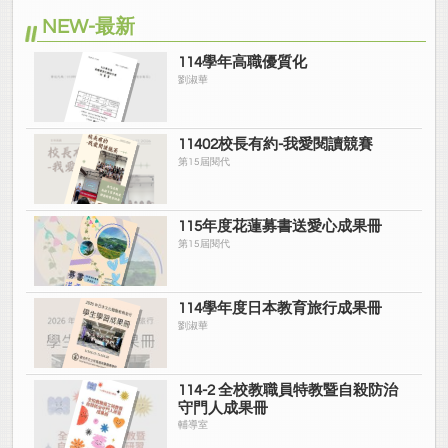
NEW-最新
114學年高職優質化
劉淑華
11402校長有約-我愛閱讀競賽
第15屆閱代
115年度花蓮募書送愛心成果冊
第15屆閱代
114學年度日本教育旅行成果冊
劉淑華
114-2 全校教職員特教暨自殺防治
守門人成果冊
輔導室