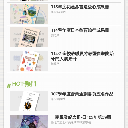
115年度花蓮募書送愛心成果冊
第15屆閱代
114學年度日本教育旅行成果冊
劉淑華
114-2 全校教職員特教暨自殺防治
守門人成果冊
輔導室
HOT-熱門
107學年度營業企劃書前五名作品
第65屆學生
士商畢業紀念冊-日103年第59屆
臺北市立士林高級商業職業學校