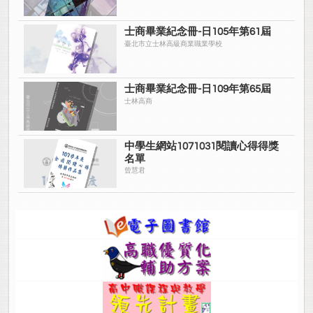
士商畢業紀念冊-日105年第61屆
臺北市立士林高級商業職業學校
士商畢業紀念冊-日109年第65屆
士林高商
中學生網站1071031閱讀心得得獎
名單
曾慧君