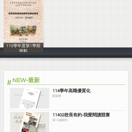
110學年度第1學期
推動
輔導室
NEW-最新
114學年高職優質化
劉淑華
11402校長有約-我愛閱讀競賽
第15屆閱代