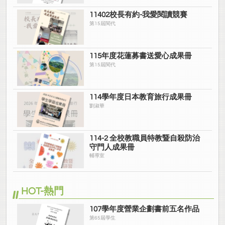
11402校長有約-我愛閱讀競賽
第15屆閱代
115年度花蓮募書送愛心成果冊
第15屆閱代
114學年度日本教育旅行成果冊
劉淑華
114-2 全校教職員特教暨自殺防治
守門人成果冊
輔導室
HOT-熱門
107學年度營業企劃書前五名作品
第65屆學生