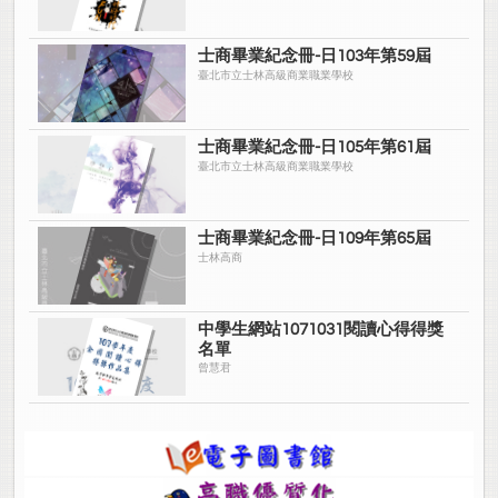
士商畢業紀念冊-日103年第59屆
臺北市立士林高級商業職業學校
士商畢業紀念冊-日105年第61屆
臺北市立士林高級商業職業學校
士商畢業紀念冊-日109年第65屆
士林高商
中學生網站1071031閱讀心得得獎
名單
曾慧君