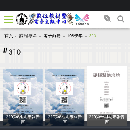
首頁
課程專區
電子商務
108學年
310
310
310第6組期末報告
310第6組期末報告
310第一組期末報告
書
書
書
朱彥存 李方
朱彥存 李方
陳宥齊 陳皓 陳