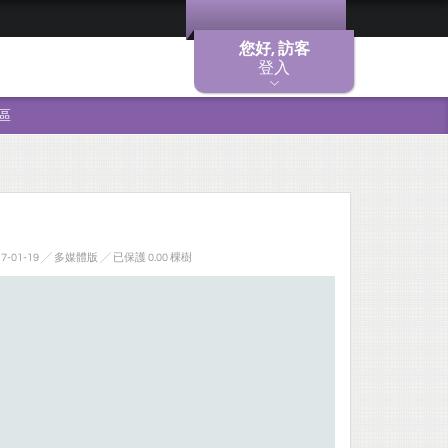
您好, 訪客
登入
區
-01-19 ╱ 多媒體版
╱ 已保護 0.00 棵樹