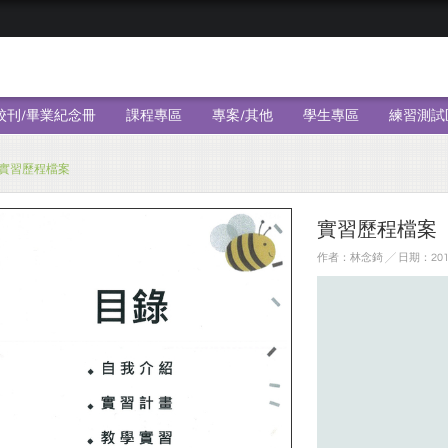
校刊/畢業紀念冊
課程專區
專案/其他
學生專區
練習測試
實習歷程檔案
實習歷程檔案
作者：林念錡 ╱ 日期：2017