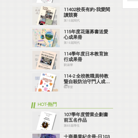
11402校長有約-我愛閱
讀競賽
第15屆閱代
115年度花蓮募書送愛
心成果冊
第15屆閱代
114學年度日本教育旅
行成果冊
劉淑華
114-2 全校教職員特教
暨自殺防治守門人成果
冊
輔導室
HOT-熱門
107學年度營業企劃書
前五名作品
第65屆學生
士商畢業紀念冊-日103