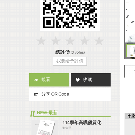
總評價
(
0
votes)
我要给予評價
觀看
收藏
分享 QR Code
NEW-最新
刊
114學年高職優質化
劉淑華