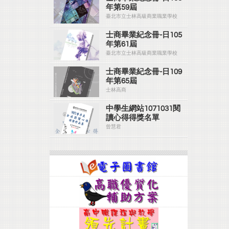
年第59屆
臺北市立士林高級商業職業學校
士商畢業紀念冊-日105
年第61屆
臺北市立士林高級商業職業學校
士商畢業紀念冊-日109
年第65屆
士林高商
中學生網站1071031閱
讀心得得獎名單
曾慧君