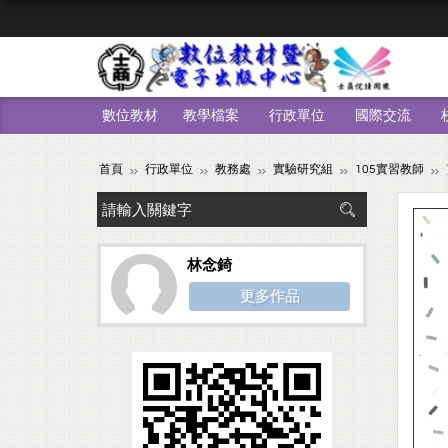
數位教材
教學檔案
行政單位
國際交流
首頁
行政單位
教務處
實驗研究組
105實習教師
林念錡
更多作品