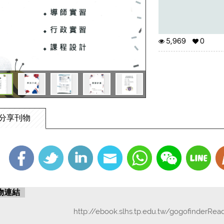
5,969
0
分享刊物
物連結
http://ebook.slhs.tp.edu.tw/gogofinderRea