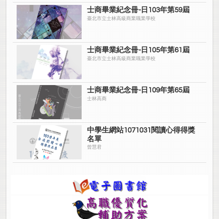
士商畢業紀念冊-日103年第59屆
臺北市立士林高級商業職業學校
士商畢業紀念冊-日105年第61屆
臺北市立士林高級商業職業學校
士商畢業紀念冊-日109年第65屆
士林高商
中學生網站1071031閱讀心得得獎
名單
曾慧君