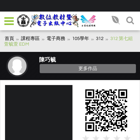
首頁
課程專區
電子商務
105學年
312
312 第七組
萱毓萱 EDM
陳巧毓
更多作品