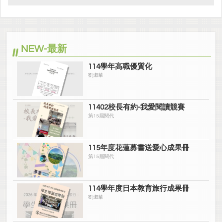
NEW-最新
114學年高職優質化
劉淑華
11402校長有約-我愛閱讀競賽
第15屆閱代
115年度花蓮募書送愛心成果冊
第15屆閱代
114學年度日本教育旅行成果冊
劉淑華