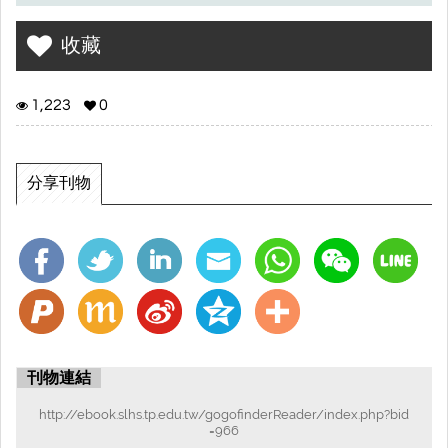
收藏
1,223
0
分享刊物
刊物連結
http://ebook.slhs.tp.edu.tw/gogofinderReader/index.php?bid
=966