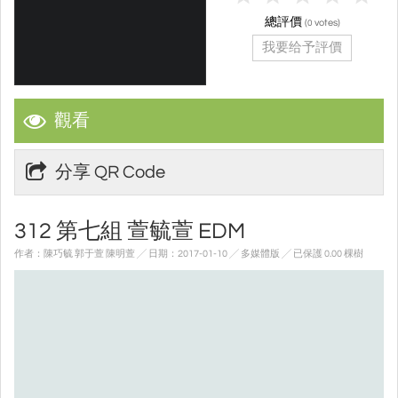
總評價
(
votes)
0
我要给予評價
觀看
分享 QR Code
312 第七組 萱毓萱 EDM
作者：陳巧毓 郭于萱 陳明萱 ╱ 日期：2017-01-10 ╱ 多媒體版
╱ 已保護 0.00 棵樹