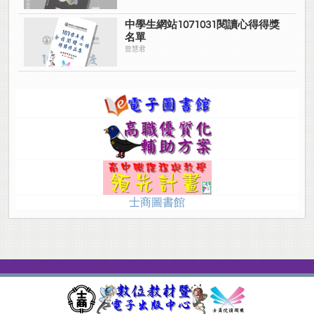
中學生網站1071031閱讀心得得獎
名單
曾慧君
士商圖書館