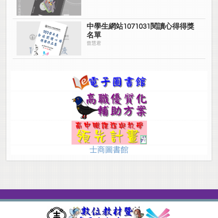
中學生網站1071031閱讀心得得獎
名單
曾慧君
士商圖書館