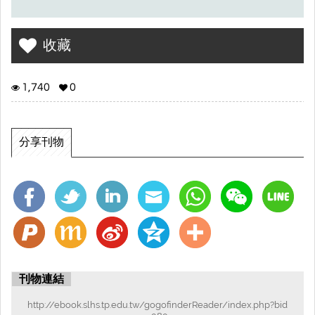
收藏
1,740
0
分享刊物
刊物連結
http://ebook.slhs.tp.edu.tw/gogofinderReader/index.php?bid