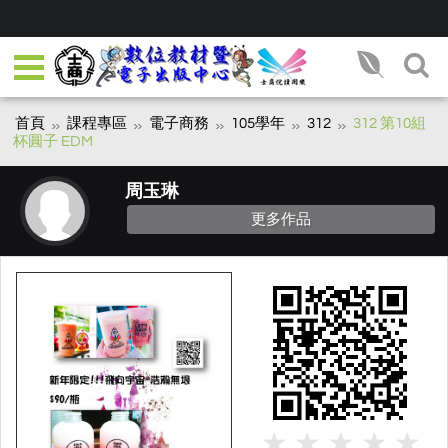
首頁
課程專區
電子商務
105學年
312
312 第10組
杯圓子 EDM
周玉琳
更多作品