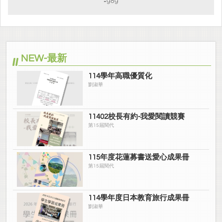
=989
NEW-最新
114學年高職優質化
劉淑華
11402校長有約-我愛閱讀競賽
第15屆閱代
115年度花蓮募書送愛心成果冊
第15屆閱代
114學年度日本教育旅行成果冊
劉淑華