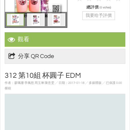
總評價
(
votes)
0
我要给予評價
觀看
分享 QR Code
312 第10組 杯圓子 EDM
作者：廖珮珊 李佩慈 周玉琳 陳意雯 ╱ 日期：2017-01-18 ╱ 多媒體版
╱ 已保護 0.00
棵樹