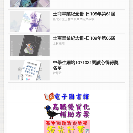
力 58
士商畢業紀念冊-日105年第61屆
子計畫3【編號：105-3】學用合一大道-產學鏈結啟動計畫 69
臺北市立士林高級商業職業學校
子計畫4【編號：105-4】全人服務學習-學生社團及多元學習表現發
展計畫 76
士商畢業紀念冊-日109年第65屆
士林高商
子計畫5【編號：105-5】活化英語教學-培養學生良好語言溝通能
力 83
中學生網站1071031閱讀心得得獎
子計畫6【編號：105-6】摘下雙證照-一併考取【國貿業務】及【國
名單
貿大會考】 91
曾慧君
子計畫7【編號：105-7】愛書悅讀閱樂-深耕閱讀成長計畫 103
子計畫8【編號：105-8】創設計-設計與藝術教與學專業能力精進培
養 118
柒、經費概算表 135
一、105學年度概算表 135