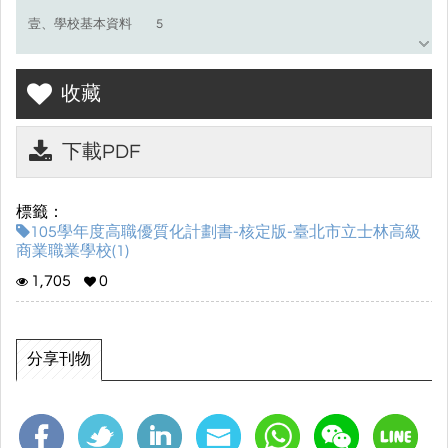
壹、學校基本資料 5
一、學校評鑑概況 5
收藏
二、學制規模 6
三、學校群別、科別、班級數及學生數 7
下載PDF
四、師資概況 8
標籤：
(一)教師資格 8
105學年度高職優質化計劃書-核定版-臺北市立士林高級
商業職業學校(1)
(二)教師專業 9
1,705
0
(三)教師授課負擔 11
五、圖儀設備 12
分享刊物
(一)專業群科學習空間 12
(二)資訊及圖書資源 14