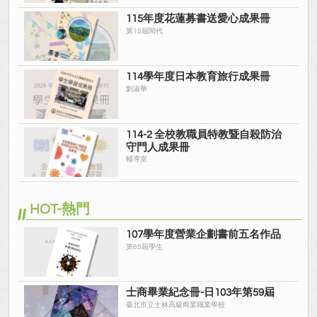
九、規劃提升或改善的具體作法 31
115年度花蓮募書送愛心成果冊
第15屆閱代
貳、學校發展目標 37
一、前言 37
114學年度日本教育旅行成果冊
劉淑華
二、未來環境預測 37
三、課程規劃 37
114-2 全校教職員特教暨自殺防治
守門人成果冊
四、學校願景與目標 38
輔導室
參、學校現況SWOTS分析 41
HOT-熱門
肆、規劃辦理子計畫 43
107學年度營業企劃書前五名作品
陸、子計畫內容與經費 48
第65屆學生
子計畫1【編號：105-1】一起來敲「專」-專題製作能力精進培養
48
士商畢業紀念冊-日103年第59屆
臺北市立士林高級商業職業學校
子計畫2【編號：105-2】教師專業成長-全面提升教師教育專業能