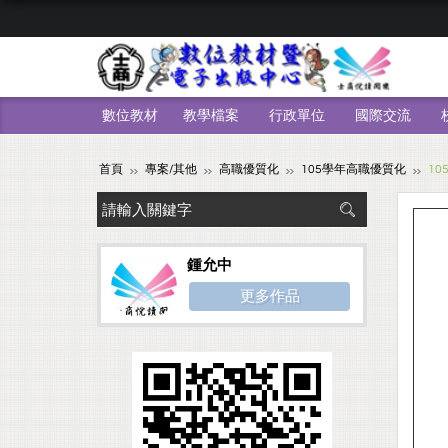
數位教材
教學檔案
行政單位
國際交流
首頁
專案/其他
高職優質化
105學年高職優質化
1
鍾允中
更多作品