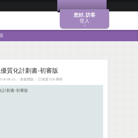
您好, 訪客
登入
區
職優質化計劃書-初審版
6-06-23 ╱ 多媒體版
╱ 已保護 0.00 棵樹
化計劃書-初審版