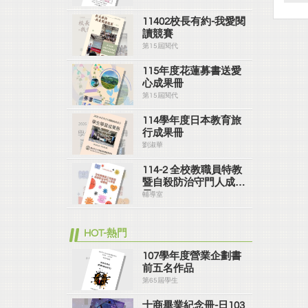
11402校長有約-我愛閱
讀競賽
第15屆閱代
115年度花蓮募書送愛
心成果冊
第15屆閱代
114學年度日本教育旅
行成果冊
劉淑華
114-2 全校教職員特教
暨自殺防治守門人成果
冊
輔導室
HOT-熱門
107學年度營業企劃書
前五名作品
第65屆學生
士商畢業紀念冊-日103