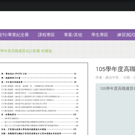
校刊/畢業紀念冊
課程專區
專案/其他
學生專區
練習測試
05學年度高職優質化計劃書-初審版
105學年度高
作者：鍾允中等 ╱ 日期：201
105學年度高職優質