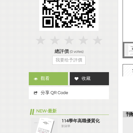
總評價
(
0
votes)
我要给予評價
觀看
收藏
分享 QR Code
NEW-最新
刊
114學年高職優質化
劉淑華