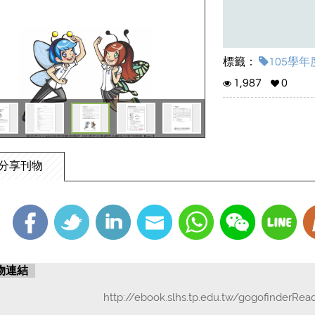
標籤：
105學年
1,987
0
分享刊物
物連結
http://ebook.slhs.tp.edu.tw/gogofinderRea