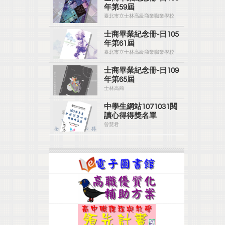
年第59屆
臺北市立士林高級商業職業學校
士商畢業紀念冊-日105
年第61屆
臺北市立士林高級商業職業學校
士商畢業紀念冊-日109
年第65屆
士林高商
中學生網站1071031閱
讀心得得獎名單
曾慧君