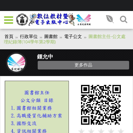
首頁
行政單位
圖書館
電子公文
圖書館主任-公文處
理紀錄簿(104學年第2學期)
鍾允中
更多作品