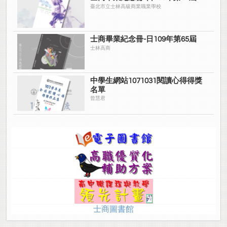
臺北市立士林高級商業職業學校
士商畢業紀念冊-日109年第65屆
士林高商
中學生網站1071031閱讀心得得獎
名單
曾慧君
士商圖書館