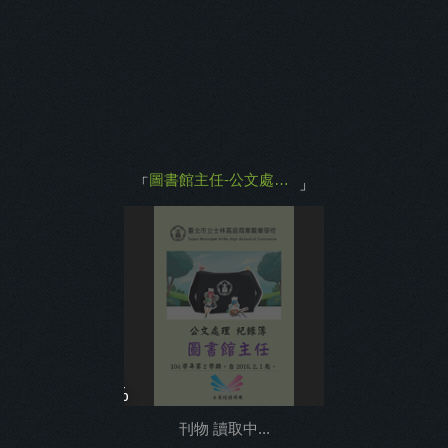
主打商品
返回
圖書館主任-公文處理紀錄簿(104學年第2學期)
「
」
0%
刊物 讀取中...