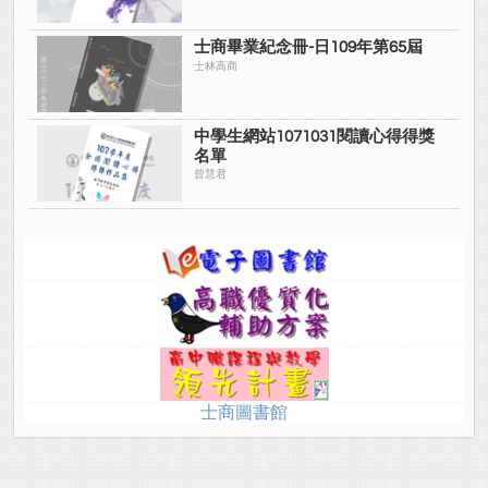
士商畢業紀念冊-日109年第65屆
士林高商
中學生網站1071031閱讀心得得獎
名單
曾慧君
士商圖書館