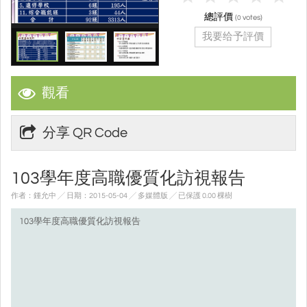
總評價
(
votes)
0
我要给予評價
觀看
分享 QR Code
103學年度高職優質化訪視報告
作者：鍾允中 ╱ 日期：2015-05-04 ╱ 多媒體版
╱ 已保護 0.00 棵樹
103學年度高職優質化訪視報告