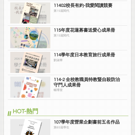
11402校長有約-我愛閱讀競賽
第15屆閱代
115年度花蓮募書送愛心成果冊
第15屆閱代
114學年度日本教育旅行成果冊
劉淑華
114-2 全校教職員特教暨自殺防治
守門人成果冊
輔導室
HOT-熱門
107學年度營業企劃書前五名作品
第65屆學生