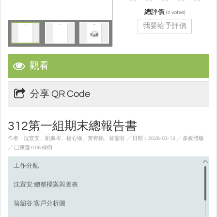
總評價
(
votes)
0
我要给予評價
觀看
分享 QR Code
312第一組期末總報告書
作者：沈宣安、劉姵岑、楊心瑜、黃宥銘、翁韶谷 ╱ 日期：2026-03-13 ╱ 多媒體版
╱ 已保護 0.06 棵樹
工作分配
沈宣安:總整檔案與圖表
翁韶谷:客戶分析圖