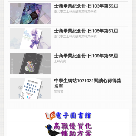
士商畢業紀念冊-日103年第59屆
臺北市立士林高級商業職業學校
士商畢業紀念冊-日105年第61屆
臺北市立士林高級商業職業學校
士商畢業紀念冊-日109年第65屆
士林高商
中學生網站1071031閱讀心得得獎
名單
曾慧君