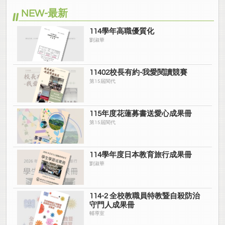
NEW-最新
114學年高職優質化
劉淑華
11402校長有約-我愛閱讀競賽
第15屆閱代
115年度花蓮募書送愛心成果冊
第15屆閱代
114學年度日本教育旅行成果冊
劉淑華
114-2 全校教職員特教暨自殺防治
守門人成果冊
輔導室