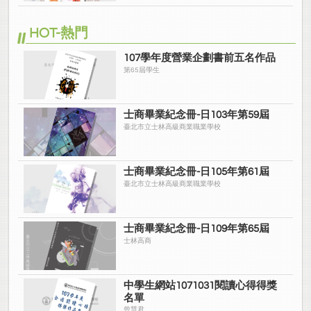
HOT-熱門
107學年度營業企劃書前五名作品
第65屆學生
士商畢業紀念冊-日103年第59屆
臺北市立士林高級商業職業學校
士商畢業紀念冊-日105年第61屆
臺北市立士林高級商業職業學校
士商畢業紀念冊-日109年第65屆
士林高商
中學生網站1071031閱讀心得得獎
名單
曾慧君