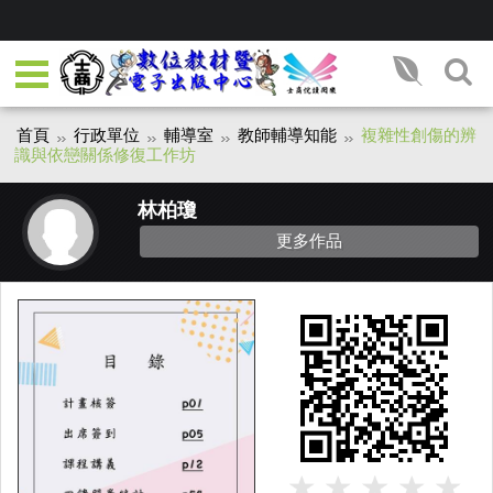
首頁
行政單位
輔導室
教師輔導知能
複雜性創傷的辨
識與依戀關係修復工作坊
林柏瓊
更多作品