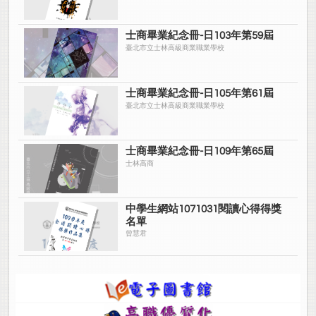
士商畢業紀念冊-日103年第59屆
臺北市立士林高級商業職業學校
士商畢業紀念冊-日105年第61屆
臺北市立士林高級商業職業學校
士商畢業紀念冊-日109年第65屆
士林高商
中學生網站1071031閱讀心得得獎
名單
曾慧君