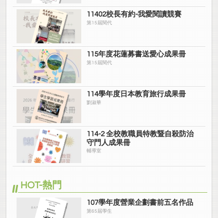
11402校長有約-我愛閱讀競賽
第15屆閱代
115年度花蓮募書送愛心成果冊
第15屆閱代
114學年度日本教育旅行成果冊
劉淑華
114-2 全校教職員特教暨自殺防治
守門人成果冊
輔導室
HOT-熱門
107學年度營業企劃書前五名作品
第65屆學生