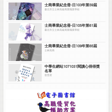
士商畢業紀念冊-日103年第59屆
臺北市立士林高級商業職業學校
士商畢業紀念冊-日105年第61屆
臺北市立士林高級商業職業學校
士商畢業紀念冊-日109年第65屆
士林高商
中學生網站1071031閱讀心得得獎
名單
曾慧君